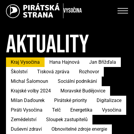
Vysočina
AKTUALITY
Kraj Vysočina
Hana Hajnová
Jan Břížďala
Školství
Tisková zpráva
Rozhovor
Michal Šalomoun
Sociální podnikání
Krajské volby 2024
Moravské Budějovice
Milan Daďourek
Pirátské priority
Digitalizace
Piráti Vysočina
Telč
Energetika
Vysočina
Zemědelství
Sloupek zastupitelů
Duševní zdraví
Obnovitelné zdroje energie