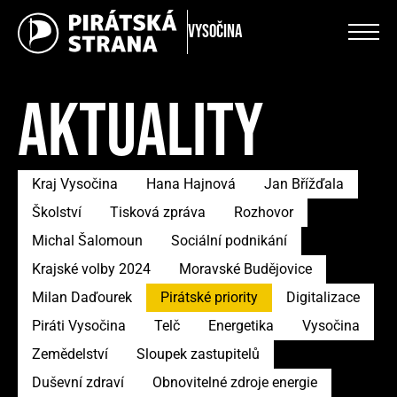
Vysočina
AKTUALITY
Kraj Vysočina
Hana Hajnová
Jan Břížďala
Školství
Tisková zpráva
Rozhovor
Michal Šalomoun
Sociální podnikání
Krajské volby 2024
Moravské Budějovice
Milan Daďourek
Pirátské priority
Digitalizace
Piráti Vysočina
Telč
Energetika
Vysočina
Zemědelství
Sloupek zastupitelů
Duševní zdraví
Obnovitelné zdroje energie