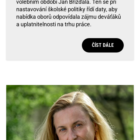
volebním období Jan Břížďala. Ten se při
nastavování školské politiky řídí daty, aby
nabídka oborů odpovídala zájmu deváťáků
a uplatnitelnosti na trhu práce.
ČÍST DÁLE