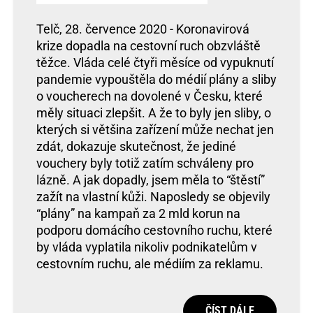
Telč, 28. července 2020 - Koronavirová
krize dopadla na cestovní ruch obzvláště
těžce. Vláda celé čtyři měsíce od vypuknutí
pandemie vypouštěla do médií plány a sliby
o voucherech na dovolené v Česku, které
měly situaci zlepšit. A že to byly jen sliby, o
kterých si většina zařízení může nechat jen
zdát, dokazuje skutečnost, že jediné
vouchery byly totiž zatím schváleny pro
lázně. A jak dopadly, jsem měla to “štěstí”
zažít na vlastní kůži. Naposledy se objevily
“plány” na kampaň za 2 mld korun na
podporu domácího cestovního ruchu, které
by vláda vyplatila nikoliv podnikatelům v
cestovním ruchu, ale médiím za reklamu.
ČÍST DÁLE