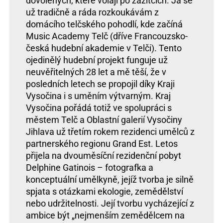
dovolených, které volají po zážitcích. Já se
už tradičně a ráda rozkoukávám z
domácího telčského pohodlí, kde začíná
Music Academy Telč (dříve Francouzsko-
česká hudební akademie v Telči). Tento
ojedinělý hudební projekt funguje už
neuvěřitelných 28 let a mě těší, že v
posledních letech se propojil díky Kraji
Vysočina i s uměním výtvarným. Kraj
Vysočina pořádá totiž ve spolupráci s
městem Telč a Oblastní galerií Vysočiny
Jihlava už třetím rokem rezidenci umělců z
partnerského regionu Grand Est. Letos
přijela na dvouměsíční rezidenční pobyt
Delphine Gatinois – fotografka a
konceptuální umělkyně, jejíž tvorba je silně
spjata s otázkami ekologie, zemědělství
nebo udržitelnosti. Její tvorbu vycházející z
ambice být „nejmenším zemědělcem na