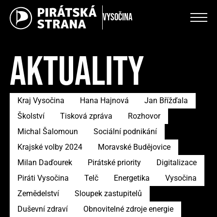
Vysočina
AKTUALITY
Kraj Vysočina
Hana Hajnová
Jan Břížďala
Školství
Tisková zpráva
Rozhovor
Michal Šalomoun
Sociální podnikání
Krajské volby 2024
Moravské Budějovice
Milan Daďourek
Pirátské priority
Digitalizace
Piráti Vysočina
Telč
Energetika
Vysočina
Zemědelství
Sloupek zastupitelů
Duševní zdraví
Obnovitelné zdroje energie