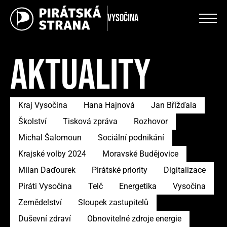
Vysočina
AKTUALITY
Kraj Vysočina
Hana Hajnová
Jan Břížďala
Školství
Tisková zpráva
Rozhovor
Michal Šalomoun
Sociální podnikání
Krajské volby 2024
Moravské Budějovice
Milan Daďourek
Pirátské priority
Digitalizace
Piráti Vysočina
Telč
Energetika
Vysočina
Zemědelství
Sloupek zastupitelů
Duševní zdraví
Obnovitelné zdroje energie