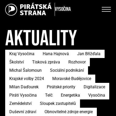
Vysočina
AKTUALITY
Kraj Vysočina
Hana Hajnová
Jan Břížďala
Školství
Tisková zpráva
Rozhovor
Michal Šalomoun
Sociální podnikání
Krajské volby 2024
Moravské Budějovice
Milan Daďourek
Pirátské priority
Digitalizace
Piráti Vysočina
Telč
Energetika
Vysočina
Zemědelství
Sloupek zastupitelů
Duševní zdraví
Obnovitelné zdroje energie