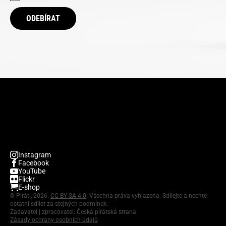
ODEBÍRAT
Instagram
Facebook
YouTube
Flickr
E-shop
©
Piráti, 2026.
CC-BY-SA 4.0
. Všechna práva vyhlazena. Sdílejte a nechte
ostatní sdílet za stejných podmínek.
Zadavatel | zpracovatel: Česká pirátská strana
Zásady ochrany osobních údajů