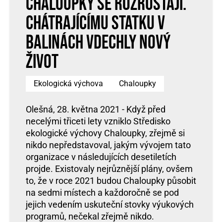
Chaloupky se rozrůstají.
Chátrajícímu statku v
Balinách vdechly nový
život
Ekologická výchova
Chaloupky
Olešná, 28. května 2021 - Když před
necelými třiceti lety vzniklo Středisko
ekologické výchovy Chaloupky, zřejmě si
nikdo nepředstavoval, jakým vývojem tato
organizace v následujících desetiletích
projde. Existovaly nejrůznější plány, ovšem
to, že v roce 2021 budou Chaloupky působit
na sedmi místech a každoročně se pod
jejich vedením uskuteční stovky výukových
programů, nečekal zřejmě nikdo.