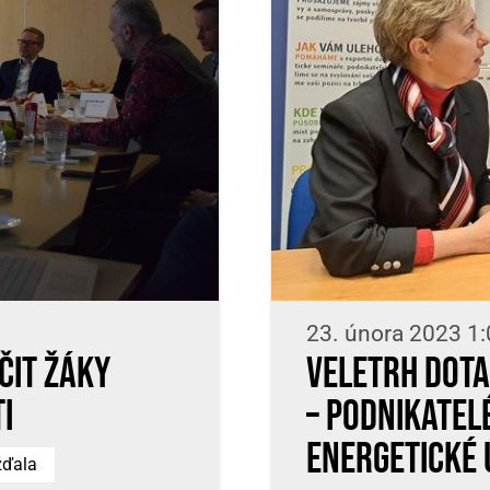
23. února 2023 1
čit žáky
Veletrh dota
i
– podnikatel
energetické 
žďala