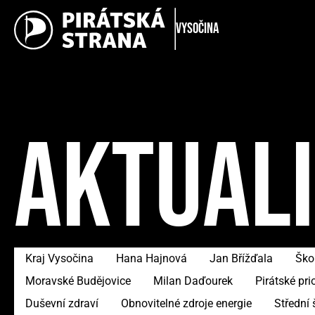
Vysočina
AKTUAL
Kraj Vysočina
Hana Hajnová
Jan Břížďala
Škol
Moravské Budějovice
Milan Daďourek
Pirátské prio
Duševní zdraví
Obnovitelné zdroje energie
Střední 