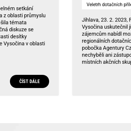
Veletrh dotačních příl
idelném setkání
a z oblasti průmyslu
Jihlava, 23. 2. 2023, 
ešila témata
Vysočina uskutečnil ji
čná diskuze se
zájemcům nabídl možn
asti desítky
regionálních dotačníc
e Vysočina v oblasti
pobočka Agentury Cze
nechyběli ani zástup
místních akčních sku
ČÍST DÁLE