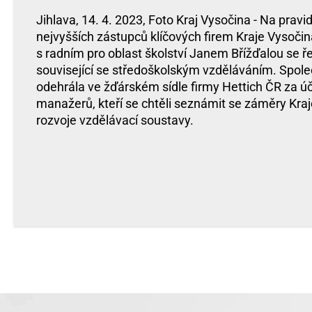
Jihlava, 14. 4. 2023, Foto Kraj Vysočina - Na prav
nejvyšších zástupců klíčových firem Kraje Vysočin
s radním pro oblast školství Janem Břížďalou se ř
související se středoškolským vzděláváním. Spole
odehrála ve žďárském sídle firmy Hettich ČR za úč
manažerů, kteří se chtěli seznámit se záměry Kraj
rozvoje vzdělávací soustavy.