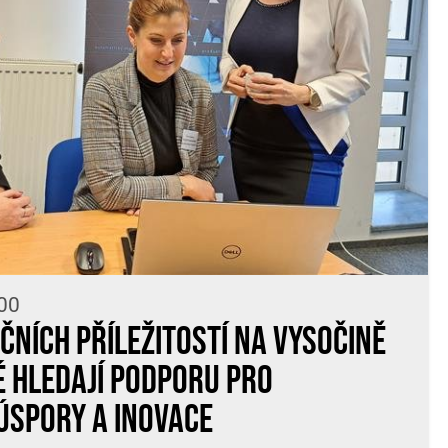
:00
čních příležitostí na Vysočině
é hledají podporu pro
úspory a inovace