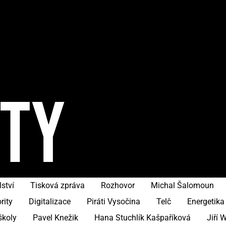
ITY
ství
Tisková zpráva
Rozhovor
Michal Šalomoun
rity
Digitalizace
Piráti Vysočina
Telč
Energetika
školy
Pavel Knežik
Hana Stuchlík Kašpaříková
Jiří 