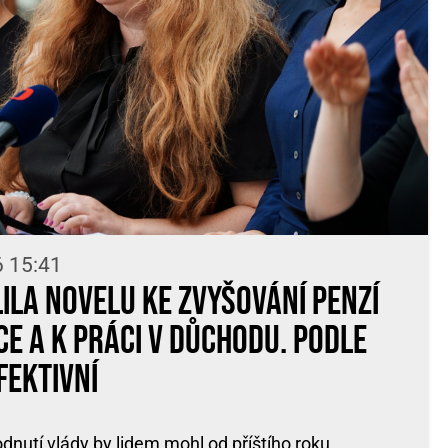
6 15:41
ila novelu ke zvyšování penzí
e a k práci v důchodu. Podle
fektivní
dnutí vlády by lidem mohl od příštího roku