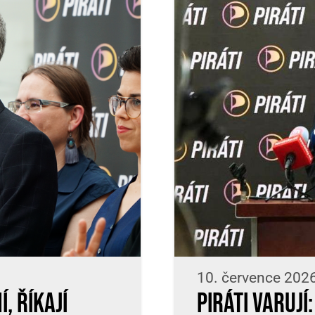
10. července 202
, říkají
Piráti varuj