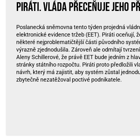
Piráti. Vláda přeceňuje jeho p
Poslanecká sněmovna tento týden projedná vládn
elektronické evidence tržeb (EET). Piráti oceňují, ž
některé nejproblematičtější části původního syst
výrazně zjednodušila. Zároveň ale odmítají tvrzení
Aleny Schillerové, že právě EET bude jedním z hlav
stránky státního rozpočtu. Piráti proto předložili 
návrh, který má zajistit, aby systém zůstal jednod
zbytečně nezatěžoval poctivé podnikatele.