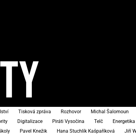
ITY
ství
Tisková zpráva
Rozhovor
Michal Šalomoun
rity
Digitalizace
Piráti Vysočina
Telč
Energetika
školy
Pavel Knežik
Hana Stuchlík Kašpaříková
Jiří 