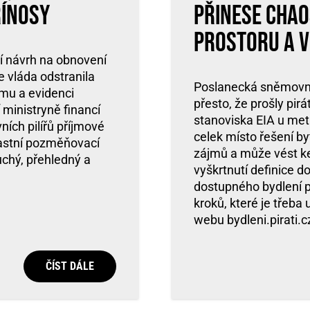
řínosy
přinese chao
prostoru a v
í návrh na obnovení
e vláda odstranila
Poslanecká sněmovna 
ému a evidenci
přesto, že prošly pi
 ministryně financí
stanoviska EIA u metr
ních pilířů příjmové
celek místo řešení by
vlastní pozměňovací
zájmů a může vést ke 
uchý, přehledný a
vyškrtnutí definice d
dostupného bydlení p
kroků, které je třeba
webu bydleni.pirati.c
ČÍST DÁLE