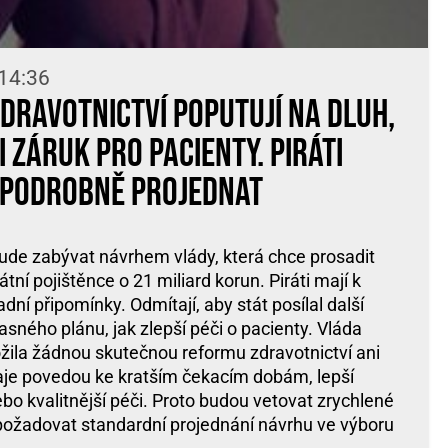
 14:36
zdravotnictví poputují na dluh,
 záruk pro pacienty. Piráti
 podrobně projednat
de zabývat návrhem vlády, která chce prosadit
tní pojištěnce o 21 miliard korun. Piráti mají k
ní připomínky. Odmítají, aby stát posílal další
jasného plánu, jak zlepší péči o pacienty. Vláda
ožila žádnou skutečnou reformu zdravotnictví ani
daje povedou ke kratším čekacím dobám, lepší
bo kvalitnější péči. Proto budou vetovat zrychlené
požadovat standardní projednání návrhu ve výboru