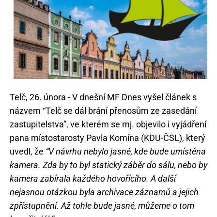
Telč, 26. února - V dnešní MF Dnes vyšel článek s
názvem “Telč se dál brání přenosům ze zasedání
zastupitelstva”, ve kterém se mj. objevilo i vyjádření
pana místostarosty Pavla Komína (KDU-ČSL), který
uvedl, že
“V návrhu nebylo jasné, kde bude umístěna
kamera. Zda by to byl statický záběr do sálu, nebo by
kamera zabírala každého hovořícího. A další
nejasnou otázkou byla archivace záznamů a jejich
zpřístupnění. Až tohle bude jasné, můžeme o tom