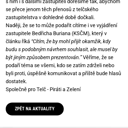
s ním i s dalšími zastupiteli dořešíme tak, abychom
se přece jenom těch přenosů z telčského
zastupitelstva v dohledné době dočkali.
Naději, že se to může podařit cítíme i ve vyjádření
zastupitele Bedřicha Buriana (KSČM), který v
článku říká
“Cítím, že by mohl přijít okamžik, kdy
budu s podobným návrhem souhlasit, ale musel by
být jiným způsobem prezentován.”
Věříme, že se
podaří téma se všemi, kdo se zatím zdrželi nebo
byli proti, úspěšně komunikovat a příště bude hlasů
dostatek.
Společně pro Telč - Piráti a Zelení
ZPĚT NA AKTUALITY