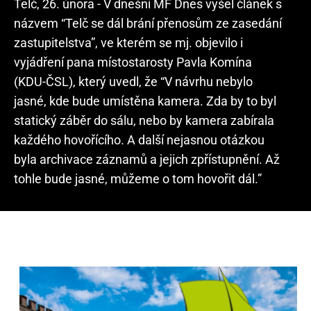
Telč, 26. února - V dnešní MF Dnes vyšel článek s
názvem “Telč se dál brání přenosům ze zasedání
zastupitelstva”, ve kterém se mj. objevilo i
vyjádření pana místostarosty Pavla Komína
(KDU-ČSL), který uvedl, že “V návrhu nebylo
jasné, kde bude umístěna kamera. Zda by to byl
statický záběr do sálu, nebo by kamera zabírala
každého hovořícího. A další nejasnou otázkou
byla archivace záznamů a jejich zpřístupnění. Až
tohle bude jasné, můžeme o tom hovořit dál.”