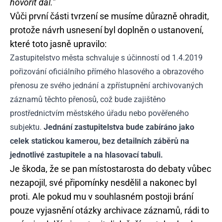
hovořit dál.”
Vůči první části tvrzení se musíme důrazně ohradit,
protože návrh usnesení byl doplněn o ustanovení,
které toto jasně upravilo:
Zastupitelstvo města schvaluje s účinností od 1.4.2019
pořizování oficiálního přímého hlasového a obrazového
přenosu ze svého jednání a zpřístupnění archivovaných
záznamů těchto přenosů, což bude zajištěno
prostřednictvím městského úřadu nebo pověřeného
subjektu.
Jednání zastupitelstva bude zabíráno jako
celek statickou kamerou, bez detailních záběrů na
jednotlivé zastupitele a na hlasovací tabuli.
Je škoda, že se pan místostarosta do debaty vůbec
nezapojil, své připomínky nesdělil a nakonec byl
proti. Ale pokud mu v souhlasném postoji brání
pouze vyjasnění otázky archivace záznamů, rádi to