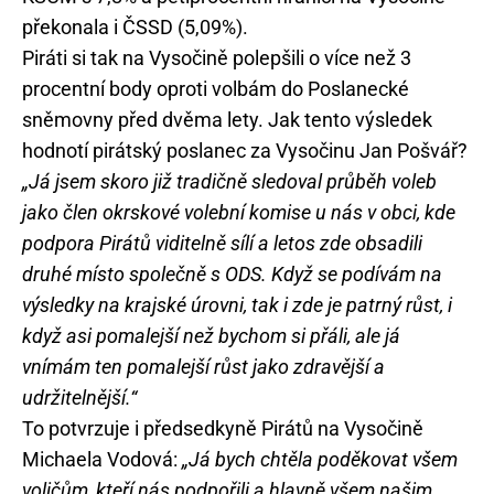
překonala i ČSSD (5,09%).
Piráti si tak na Vysočině polepšili o více než 3
procentní body oproti volbám do Poslanecké
sněmovny před dvěma lety. Jak tento výsledek
hodnotí pirátský poslanec za Vysočinu Jan Pošvář?
„Já jsem skoro již tradičně sledoval průběh voleb
jako člen okrskové volební komise u nás v obci, kde
podpora Pirátů viditelně sílí a letos zde obsadili
druhé místo společně s ODS. Když se podívám na
výsledky na krajské úrovni, tak i zde je patrný růst, i
když asi pomalejší než bychom si přáli, ale já
vnímám ten pomalejší růst jako zdravější a
udržitelnější.“
To potvrzuje i předsedkyně Pirátů na Vysočině
Michaela Vodová:
„Já bych chtěla poděkovat všem
voličům, kteří nás podpořili a hlavně všem našim