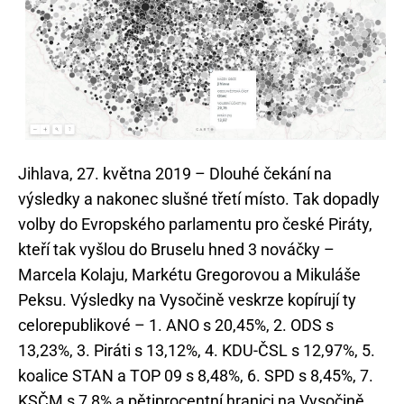
Jihlava, 27. května 2019 – Dlouhé čekání na
výsledky a nakonec slušné třetí místo. Tak dopadly
volby do Evropského parlamentu pro české Piráty,
kteří tak vyšlou do Bruselu hned 3 nováčky –
Marcela Kolaju, Markétu Gregorovou a Mikuláše
Peksu. Výsledky na Vysočině veskrze kopírují ty
celorepublikové – 1. ANO s 20,45%, 2. ODS s
13,23%, 3. Piráti s 13,12%, 4. KDU-ČSL s 12,97%, 5.
koalice STAN a TOP 09 s 8,48%, 6. SPD s 8,45%, 7.
KSČM s 7,8% a pětiprocentní hranici na Vysočině