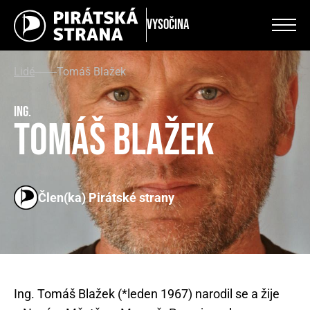
Vysočina
Lidé
Tomáš Blažek
Ing.
Tomáš Blažek
Člen(ka) Pirátské strany
Ing. Tomáš Blažek (*leden 1967) narodil se a žije